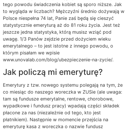
tego powodu świadczenia kobiet są sporo niższe. Jak
to wygląda w liczbach? Mężczyźni średnio dożywają w
Polsce niespełna 74 lat, Panie zaś będą się cieszyć
statystycznie emeryturą aż do 81 roku życia. Jest też
jeszcze jedna statystyka, którą musisz wziąć pod
uwagę. 1/3 Panów zejdzie przed dożyciem wieku
emerytalnego – to jest istotne z innego powodu, o
którym pisałam we wpisie
www.unovalab.com/blog/ubezpieczenie-na-zycie/.
Jak policzą mi emeryturę?
Emerytury z tzw. nowego systemu polegają na tym, że
co miesiąc do naszego woreczka w ZUSie (ale uwaga:
tam są fundusze emerytalne, rentowe, chorobowe,
wypadkowe i fundusz pracy) wpadają części składek
płacone za nas (niezależnie od tego, kto jest
płatnikiem). Następnie w momencie przejścia na
emeryturę kasa z woreczka o nazwie fundusz