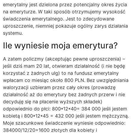
emerytalny jest dzielona przez potencjalny okres życia
na emeryturze. W taki sposób otrzymujemy wysokość
świadczenia emerytalnego. Jest to zdecydowane
uproszczenie, niemniej pokazuje ogólny zarys działania
systemu.
Ile wyniesie moja emerytura?
A zatem policzmy (akceptując pewne uproszczenia) –
jeśli dziś mam 20 lat, otwieram działalność (i nie będę
korzystać z żadnych ulg) to na fundusz emerytalny
wpłacam co miesiąc około 800 PLN. Bez uwzględniania
waloryzacji uzbieram przez cały okres (prowadzę
działalność aż do emerytury bez żadnych przerw i nie
decyduję się na płacenie wyższych składek)
odpowiednio do płci: 800*12*40= 384 000 jeśli jestem
kobietą i 800*12*45 = 432 000 jeśli jestem mężczyzną.
Moje szacunkowe świadczenie wyniesie odpowiednio:
384000/12/20=1600 złotych dla kobiety i