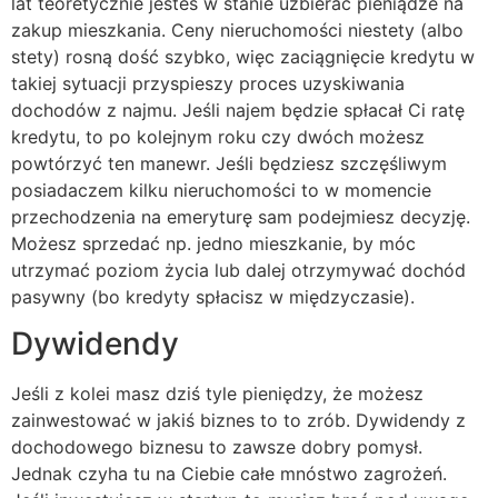
lat teoretycznie jesteś w stanie uzbierać pieniądze na
zakup mieszkania. Ceny nieruchomości niestety (albo
stety) rosną dość szybko, więc zaciągnięcie kredytu w
takiej sytuacji przyspieszy proces uzyskiwania
dochodów z najmu. Jeśli najem będzie spłacał Ci ratę
kredytu, to po kolejnym roku czy dwóch możesz
powtórzyć ten manewr. Jeśli będziesz szczęśliwym
posiadaczem kilku nieruchomości to w momencie
przechodzenia na emeryturę sam podejmiesz decyzję.
Możesz sprzedać np. jedno mieszkanie, by móc
utrzymać poziom życia lub dalej otrzymywać dochód
pasywny (bo kredyty spłacisz w międzyczasie).
Dywidendy
Jeśli z kolei masz dziś tyle pieniędzy, że możesz
zainwestować w jakiś biznes to to zrób. Dywidendy z
dochodowego biznesu to zawsze dobry pomysł.
Jednak czyha tu na Ciebie całe mnóstwo zagrożeń.